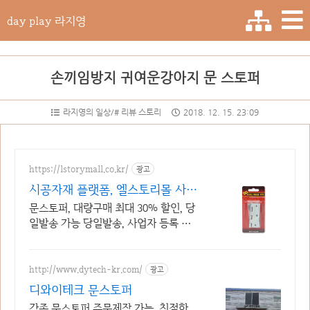
day play 라지영
손끼임방지 귀여운강아지 문 스토퍼
라지영의 일상/# 리뷰 스토리
2018. 12. 15. 23:09
https://lstorymall.co.kr/
광고
시공자재 플랫폼, 엘스토리몰 사업
자 전용 B2B 자재몰
문스토퍼, 대량구매 최대 30% 할인, 당
일발송 가능 당일발송, 사업자 등록 혜
택, 대량구매 견적 빠른 문의
http://www.dytech-kr.com/
광고
디와이테크 문스토퍼
각종 문스토퍼 주문제작 가능, 친절한