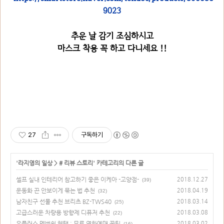
9023
추운 날 감기 조심하시고
마스크 착용 꼭 하고 다니세요 !!
27
구독하기
'
라지영의 일상
>
# 리뷰 스토리
' 카테고리의 다른 글
셀프 실내 인테리어 참고하기 좋은 이케아 -고양점-
2018.12.27
(39)
운동화 끈 안보이게 묶는 법 추천
2018.04.19
(32)
남자친구 선물 추천 브리츠 BZ-TWS40
2018.03.14
(25)
고급스러운 차량용 방향제 디퓨저 추천
2018.03.08
(22)
유플러스 멤버쉽 혜택 : 무료 영화예매 꿀팁
2018.03.02
(16)