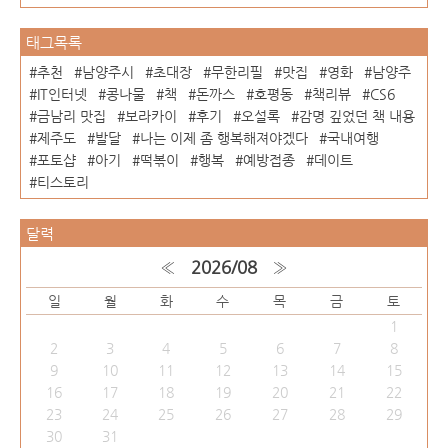
태그목록
추천
남양주시
초대장
무한리필
맛집
영화
남양주
IT인터넷
콩나물
책
돈까스
호평동
책리뷰
CS6
금남리 맛집
보라카이
후기
오설록
감명 깊었던 책 내용
제주도
발달
나는 이제 좀 행복해져야겠다
국내여행
포토샵
아기
떡볶이
행복
예방접종
데이트
티스토리
달력
«
2026/08
»
일
월
화
수
목
금
토
1
2
3
4
5
6
7
8
9
10
11
12
13
14
15
16
17
18
19
20
21
22
23
24
25
26
27
28
29
30
31