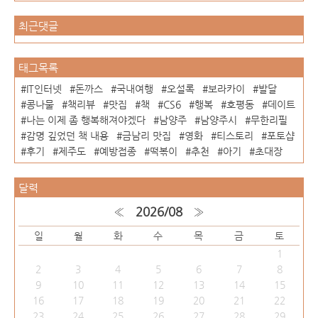
최근댓글
태그목록
IT인터넷
돈까스
국내여행
오설록
보라카이
발달
콩나물
책리뷰
맛집
책
CS6
행복
호평동
데이트
나는 이제 좀 행복해져야겠다
남양주
남양주시
무한리필
감명 깊었던 책 내용
금남리 맛집
영화
티스토리
포토샵
후기
제주도
예방접종
떡볶이
추천
아기
초대장
달력
«
2026/08
»
일
월
화
수
목
금
토
1
2
3
4
5
6
7
8
9
10
11
12
13
14
15
16
17
18
19
20
21
22
23
24
25
26
27
28
29