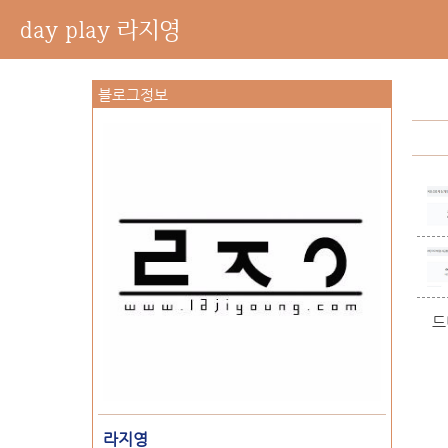
day play 라지영
블로그정보
드
라지영