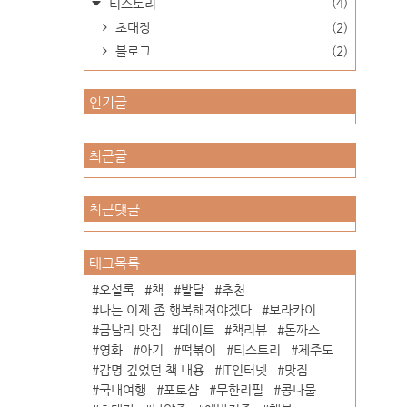
(4)
티스토리
초대장
(2)
블로그
(2)
인기글
최근글
최근댓글
태그목록
오설록
책
발달
추천
나는 이제 좀 행복해져야겠다
보라카이
금남리 맛집
데이트
책리뷰
돈까스
영화
아기
떡볶이
티스토리
제주도
감명 깊었던 책 내용
IT인터넷
맛집
국내여행
포토샵
무한리필
콩나물