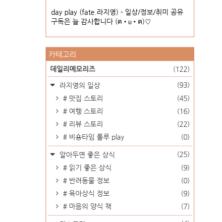
day play (fate.라지영) - 일상/정보/취미 공유
구독은 늘 감사합니다 (ฅ•ω•ฅ)♡
카테고리
데일리메모리즈
(122)
(93)
라지영의 일상
# 맛집 스토리
(45)
# 여행 스토리
(16)
# 리뷰 스토리
(22)
# 비숑타임 룰루 play
(0)
(25)
알아두면 좋은 상식
# 읽기 좋은 상식
(9)
# 반려동물 정보
(0)
# 육아상식 정보
(9)
# 마음의 양식 책
(7)