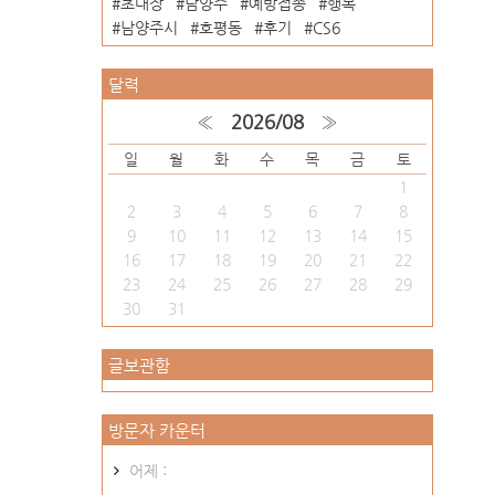
초대장
남양주
예방접종
행복
남양주시
호평동
후기
CS6
달력
«
2026/08
»
일
월
화
수
목
금
토
1
2
3
4
5
6
7
8
9
10
11
12
13
14
15
16
17
18
19
20
21
22
23
24
25
26
27
28
29
30
31
글보관함
방문자 카운터
어제 :