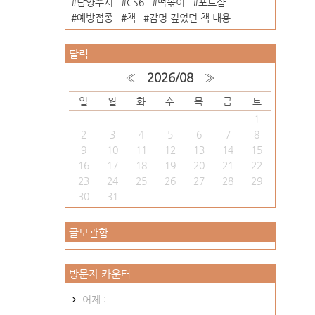
남양주시
CS6
떡볶이
포토샵
예방접종
책
감명 깊었던 책 내용
달력
«
2026/08
»
일
월
화
수
목
금
토
1
2
3
4
5
6
7
8
9
10
11
12
13
14
15
16
17
18
19
20
21
22
23
24
25
26
27
28
29
30
31
글보관함
방문자 카운터
어제 :