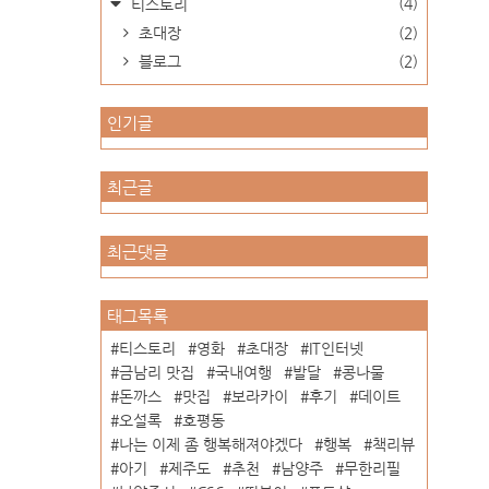
(4)
티스토리
초대장
(2)
블로그
(2)
인기글
최근글
최근댓글
태그목록
티스토리
영화
초대장
IT인터넷
금남리 맛집
국내여행
발달
콩나물
돈까스
맛집
보라카이
후기
데이트
오설록
호평동
나는 이제 좀 행복해져야겠다
행복
책리뷰
아기
제주도
추천
남양주
무한리필