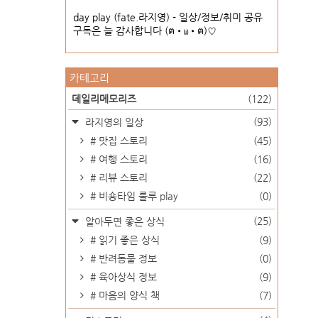
day play (fate.라지영) - 일상/정보/취미 공유
구독은 늘 감사합니다 (ฅ•ω•ฅ)♡
카테고리
데일리메모리즈
(122)
(93)
라지영의 일상
# 맛집 스토리
(45)
# 여행 스토리
(16)
# 리뷰 스토리
(22)
# 비숑타임 룰루 play
(0)
(25)
알아두면 좋은 상식
# 읽기 좋은 상식
(9)
# 반려동물 정보
(0)
# 육아상식 정보
(9)
# 마음의 양식 책
(7)