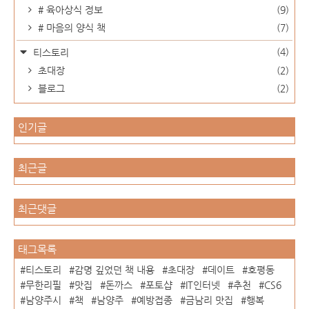
# 육아상식 정보
(9)
# 마음의 양식 책
(7)
(4)
티스토리
초대장
(2)
블로그
(2)
인기글
최근글
최근댓글
태그목록
티스토리
감명 깊었던 책 내용
초대장
데이트
호평동
무한리필
맛집
돈까스
포토샵
IT인터넷
추천
CS6
남양주시
책
남양주
예방접종
금남리 맛집
행복