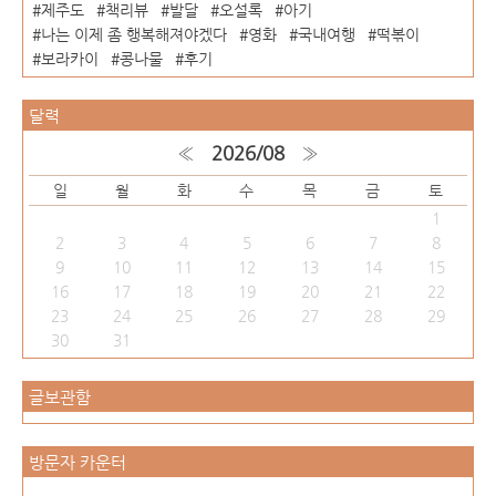
제주도
책리뷰
발달
오설록
아기
나는 이제 좀 행복해져야겠다
영화
국내여행
떡볶이
보라카이
콩나물
후기
달력
«
2026/08
»
일
월
화
수
목
금
토
1
2
3
4
5
6
7
8
9
10
11
12
13
14
15
16
17
18
19
20
21
22
23
24
25
26
27
28
29
30
31
글보관함
방문자 카운터