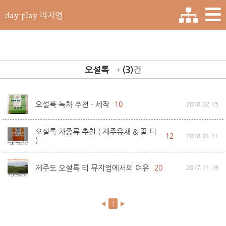
day play 라지영
오설록
→
(3)
건
오설록 녹차 추천 - 세작
10
2018.02.15
오설록 차종류 추천 ( 제주유채 & 꿀 티
12
2018.01.11
)
제주도 오설록 티 뮤지엄에서의 여유
20
2017.11.19
◀
1
▶