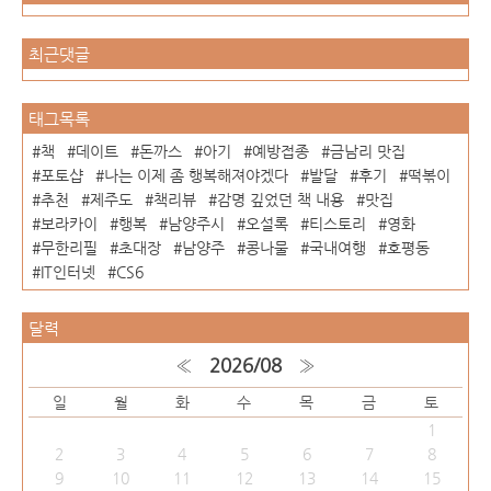
최근댓글
태그목록
책
데이트
돈까스
아기
예방접종
금남리 맛집
포토샵
나는 이제 좀 행복해져야겠다
발달
후기
떡볶이
추천
제주도
책리뷰
감명 깊었던 책 내용
맛집
보라카이
행복
남양주시
오설록
티스토리
영화
무한리필
초대장
남양주
콩나물
국내여행
호평동
IT인터넷
CS6
달력
«
2026/08
»
일
월
화
수
목
금
토
1
2
3
4
5
6
7
8
9
10
11
12
13
14
15