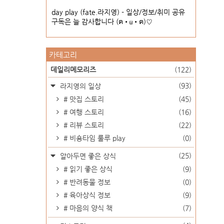
day play (fate.라지영) - 일상/정보/취미 공유
구독은 늘 감사합니다 (ฅ•ω•ฅ)♡
카테고리
데일리메모리즈
(122)
(93)
라지영의 일상
# 맛집 스토리
(45)
# 여행 스토리
(16)
# 리뷰 스토리
(22)
# 비숑타임 룰루 play
(0)
(25)
알아두면 좋은 상식
# 읽기 좋은 상식
(9)
# 반려동물 정보
(0)
# 육아상식 정보
(9)
# 마음의 양식 책
(7)