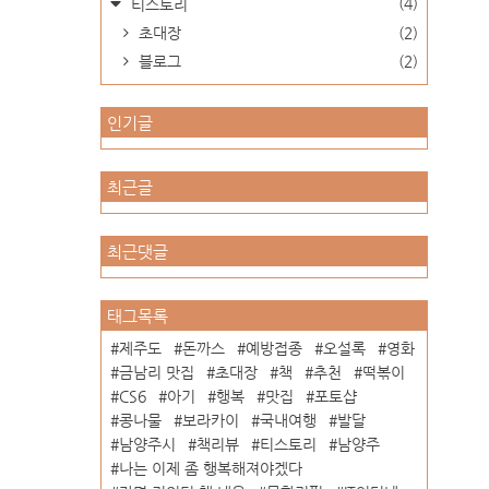
(4)
티스토리
초대장
(2)
블로그
(2)
인기글
최근글
최근댓글
태그목록
제주도
돈까스
예방접종
오설록
영화
금남리 맛집
초대장
책
추천
떡볶이
CS6
아기
행복
맛집
포토샵
콩나물
보라카이
국내여행
발달
남양주시
책리뷰
티스토리
남양주
나는 이제 좀 행복해져야겠다