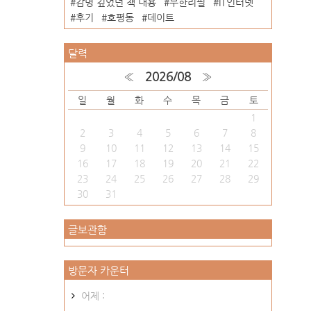
감명 깊었던 책 내용
무한리필
IT인터넷
후기
호평동
데이트
달력
«
2026/08
»
일
월
화
수
목
금
토
1
2
3
4
5
6
7
8
9
10
11
12
13
14
15
16
17
18
19
20
21
22
23
24
25
26
27
28
29
30
31
글보관함
방문자 카운터
어제 :