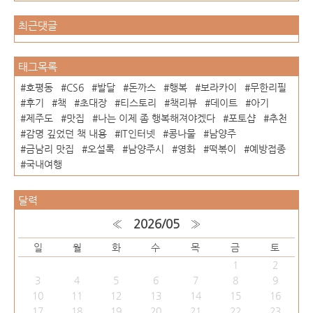
최근댓글
태그목록
호평동
CS6
발달
돈까스
행복
보라카이
무한리필
후기
책
초대장
티스토리
책리뷰
데이트
아기
제주도
맛집
나는 이제 좀 행복해져야겠다
포토샵
추천
감명 깊었던 책 내용
IT인터넷
콩나물
남양주
금남리 맛집
오설록
남양주시
영화
떡볶이
예방접종
국내여행
달력
«
2026/05
»
일
월
화
수
목
금
토
1
2
3
4
5
6
7
8
9
10
11
12
13
14
15
16
17
18
19
20
21
22
23