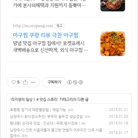
가에 본사의혜택과 지원까지 듬뿍마니
드립니다 샵인샵,업종변경 전국180호
점 출점!!볶지않고 버무리는 아구찜
http://m.coupang.com
광고
아구찜 쿠팡 리뷰 극찬 아구찜
양념 맛집 아구찜 집에서! 로켓프레시
새벽배송으로 신선하게. 외식 아구찜 가
격 부담? 집에서 식당 맛 그대로! 볶음
밥까지 든든.
5
구독하기
'
라지영의 일상
>
# 맛집 스토리
' 카테고리의 다른 글
호평동 엄가네 매운통닭발 / 배달가능
2018.01.21
(12)
남양주시 회식장소추천! 부뚜막 솥뚜껑 생삼겹살
2018.01.20
(10)
평내동) 순대국 맛집 - 진순대 ( 무료 행사정보 )
2018.01.18
(8)
남양주시) 진한 사골국물과 쫄깃한 면발이 어우러진 신주 사골
2018.01.17
칼국수
(10)