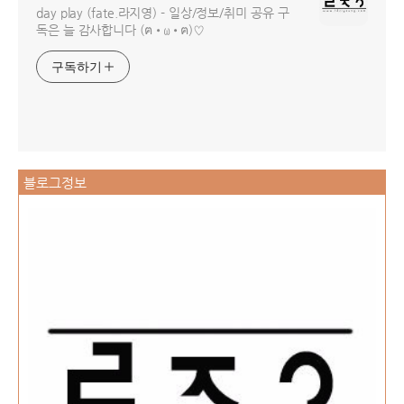
day play (fate.라지영) - 일상/정보/취미 공유 구
독은 늘 감사합니다 (ฅ•ω•ฅ)♡
구독하기
블로그정보