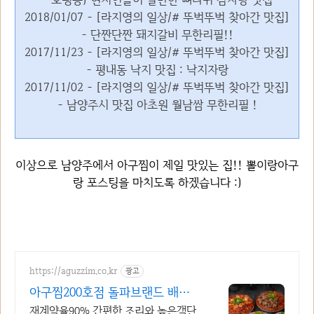
2018/01/07 - [라지영의 일상/# 뚜벅뚜벅 찾아간 맛집]
- 단짠단짠 돼지갈비 무한리필!!
2017/11/23 - [라지영의 일상/# 뚜벅뚜벅 찾아간 맛집]
- 평내동 낙지 맛집 : 낙지자랑
2017/11/02 - [라지영의 일상/# 뚜벅뚜벅 찾아간 맛집]
- 남양주시 맛집 아초원 월남쌈 무한리필 !
이상으로 남양주에서 아구찜이 제일 맛있는 집!! 뽈이랑아구
랑 포스팅을 마치도록 하겠습니다 :)
https://aguzzim.co.kr
광고
아구찜200호점 돌파브랜드 배민 2
000콜 유지
재계약율90% 간편한 조리와 높은객단