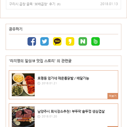
구리시 곱창 골목 '보배곱창' 후기
2018.01.13
(6)
공유하기
'라지영의 일상/# 맛집 스토리' 의 관련글
호평동 엄가네 매운통닭발 / 배달가능
2018.01.21
더보기
남양주시 회식장소추천! 부뚜막 솥뚜껑 생삼겹살
2018.01.20