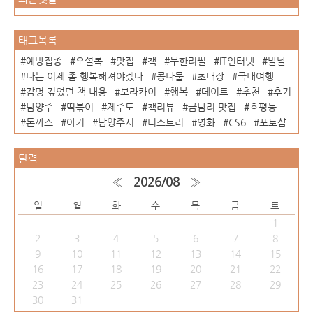
태그목록
예방접종
오설록
맛집
책
무한리필
IT인터넷
발달
나는 이제 좀 행복해져야겠다
콩나물
초대장
국내여행
감명 깊었던 책 내용
보라카이
행복
데이트
추천
후기
남양주
떡볶이
제주도
책리뷰
금남리 맛집
호평동
돈까스
아기
남양주시
티스토리
영화
CS6
포토샵
달력
«
2026/08
»
일
월
화
수
목
금
토
1
2
3
4
5
6
7
8
9
10
11
12
13
14
15
16
17
18
19
20
21
22
23
24
25
26
27
28
29
30
31