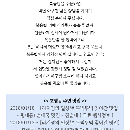
볶음밥을 주문하면
먹던 아구찜 남은 양념을 가져가
직접 볶아다 주십니다.
볶음밥 위에 김가루가 솔솔 뿌려져
깔끔하게 접시에 담아져서 나옵니다.
볶음밥을 한 입먹어보니
음... 어디서 먹었던 맛인데 하고 생각 해보니
볶음밥에서 김치전 맛이 납니다....? 으잉 ? ^^;
저는 김치전도 좋아해서 그런지
제 입맛엔 맛있게 정말 잘 먹었습니다.
셋이가서 아구찜 소짜리 하나 시키고
볶음밥 먹으니 딱 좋았습니다.
<< 호평동 주변 맛집 >>
2018/01/18 - [라지영의 일상/# 뚜벅뚜벅 찾아간 맛집]
- 평내동) 순대국 맛집 - 진순대 ( 무료 행사정보 )
2018/01/12 - [라지영의 일상/# 뚜벅뚜벅 찾아간 맛집]
- 호평동) 현지인들이 알만한 뼈다귀 감자탕 맛집